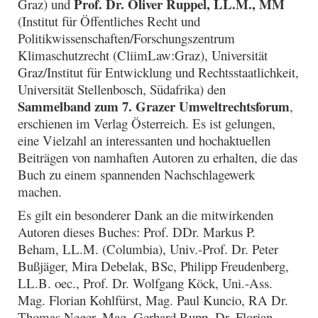
Prof. Dr. Oliver Ruppel, LL.M., MM
Graz) und
(Institut für Öffentliches Recht und
Politikwissenschaften/Forschungszentrum
Klimaschutzrecht (CliimLaw:Graz), Universität
Graz/Institut für Entwicklung und Rechtsstaatlichkeit,
Universität Stellenbosch, Südafrika) den
Sammelband zum 7. Grazer Umweltrechtsforum
,
erschienen im Verlag Österreich. Es ist gelungen,
eine Vielzahl an interessanten und hochaktuellen
Beiträgen von namhaften Autoren zu erhalten, die das
Buch zu einem spannenden Nachschlagewerk
machen.
Es gilt ein besonderer Dank an die mitwirkenden
Autoren dieses Buches: Prof. DDr. Markus P.
Beham, LL.M. (Columbia), Univ.-Prof. Dr. Peter
Bußjäger, Mira Debelak, BSc, Philipp Freudenberg,
LL.B. oec., Prof. Dr. Wolfgang Köck, Uni.-Ass.
Mag. Florian Kohlfürst, Mag. Paul Kuncio, RA Dr.
Thomas Neger, Mag. Gerhard Rupp, Dr. Florian